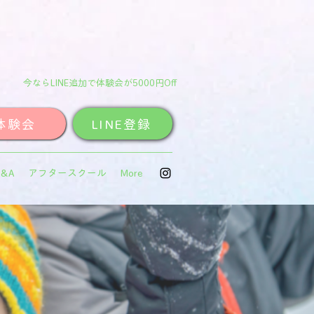
今ならLINE追加で体験会が5000円Off
体験会
LINE登録
Q&A
アフタースクール
More