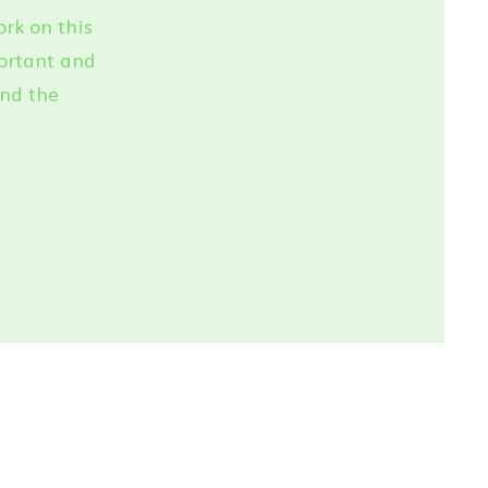
ork on this
portant and
and the