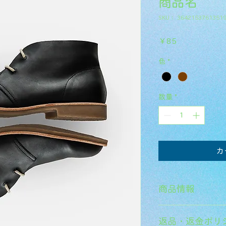
商品名
SKU： 3642153761351
価
￥85
格
色
*
数量
*
カ
商品情報
商品の詳細を入力し
返品・返金ポリ
明に加え、商品の特