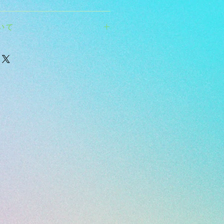
力してください。商品にご満足いた
いて
返品・返金ポリシーと手順を説明し
容を明確にすることで、お客様の信
て商品をご購入いただけます。
要時間、梱包など、商品の配送に関
ください。配送情報を明確にするこ
を獲得し、安心して商品をご購入い