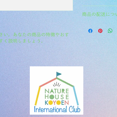
しましょう。
返品・返金規約を入
商品の配送につ
だけなかった場合の
ましょう。規約の内
頼を獲得し、安心し
配送地域、料金、所
する情報を入力して
さい。あなたの商品の特徴やおす
とで、お客様の信頼
すく説明しましょう。
ただけます。